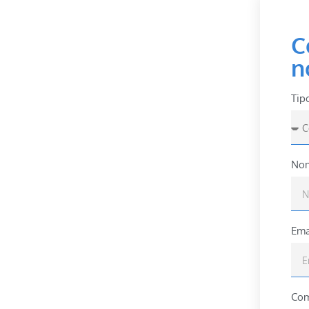
C
n
Tip
Nom
Ema
Com