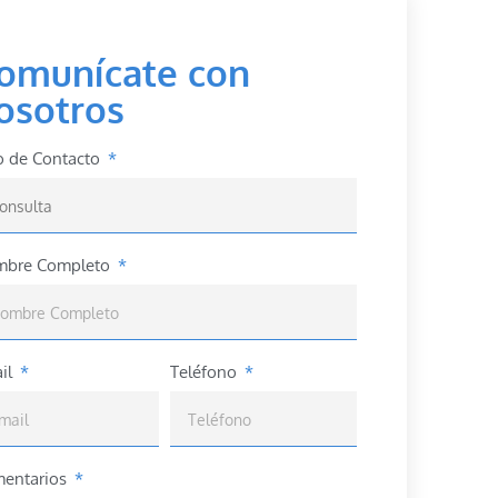
omunícate con
osotros
o de Contacto
bre Completo
il
Teléfono
entarios