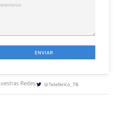
ENVIAR
uestras Redes:
@Teleferico_TB