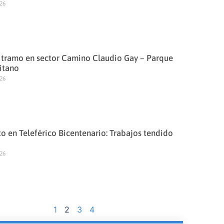
026
 tramo en sector Camino Claudio Gay – Parque
itano
026
o en Teleférico Bicentenario: Trabajos tendido
026
1
2
3
4