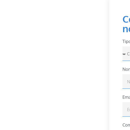
C
n
Tip
Nom
Ema
Com