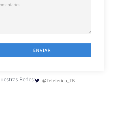
ENVIAR
uestras Redes:
@Teleferico_TB