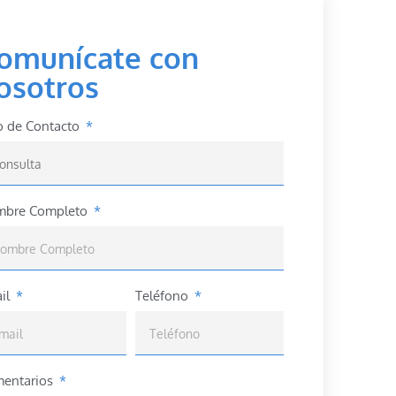
omunícate con
osotros
o de Contacto
bre Completo
il
Teléfono
entarios