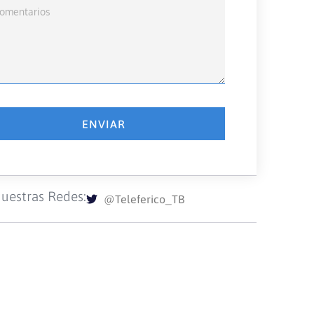
ENVIAR
uestras Redes:
@Teleferico_TB