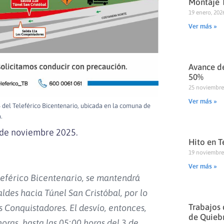
Montaje T
19 enero, 202
Ver más »
Avance de
50%
25 noviembre
Ver más »
 del Teleférico Bicentenario, ubicada en la comuna de
.
3 de noviembre 2025.
Hito en T
19 noviembre
Ver más »
eleférico Bicentenario, se mantendrá
ldes hacia Túnel San Cristóbal, por lo
Trabajos 
s Conquistadores. El desvío, entonces,
de Quieb
oras, hasta las 05:00 horas del 3 de