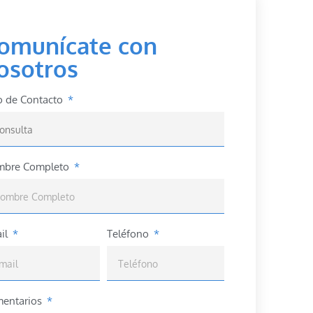
omunícate con
osotros
o de Contacto
bre Completo
il
Teléfono
entarios