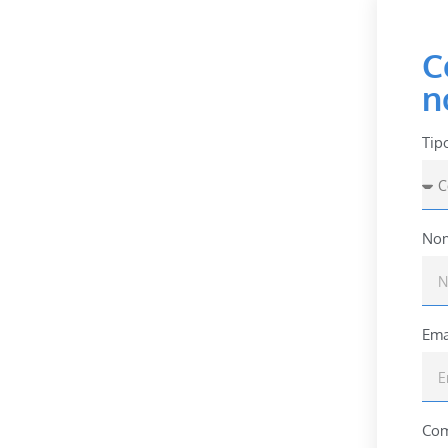
C
n
Tip
Nom
Ema
Com