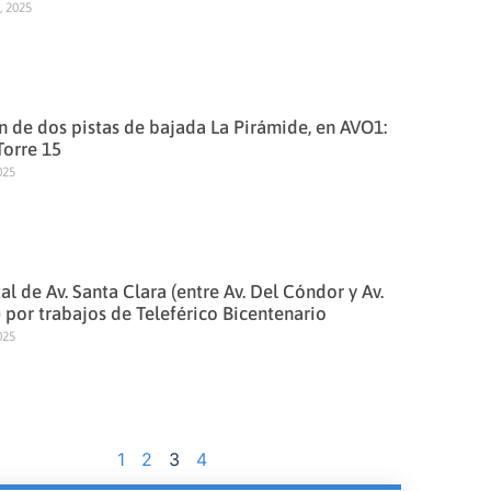
, 2025
 de dos pistas de bajada La Pirámide, en AVO1:
Torre 15
025
tal de Av. Santa Clara (entre Av. Del Cóndor y Av.
) por trabajos de Teleférico Bicentenario
025
1
2
3
4